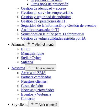
Otros tipos de protección
Gestión de identidad y acceso
Gestión de servicios empresariales
Gestión y seguridad de endpoints
Gestión de operaciones de TI
Seguridad de la información y Gestión de eventos
Analítica avanzada de TI
Soluciones en la nube para TI empresarial
Gestión de vulnerabilidades asistida por IA
Alianzas
Abrir el menú
ESET
ManageEngine
Stellar Cyber
Safetica
Nosotros
Abrir el menú
Acerca de ZMA
Partners certificados
Nuestros clientes
Casos de éxito
Noticias y Novedades
Eventos y Webinars
Contacto
Soy cliente
Abrir el menú