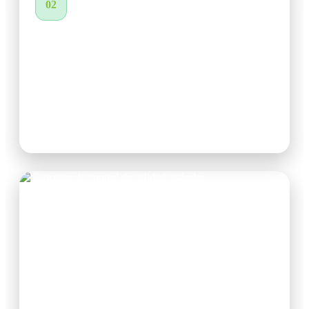
02
Para MSSP:
Multi-tenancy inteligente sin mezcla de datos
Onboarding de nuevos clientes en minutos, Gestión
centralizada de múltiples clientes, Servicios
diferenciados con dashboards y reportes
personalizados.