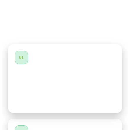
STELLAR CYBER
Pensado para Empresas y
MSSP
01
Para empresas:
Visibilidad completa de entornos on-premise, cloud y
OT, Reducción de complejidad operativa, Mejor
aprovechamiento del equipo de seguridad, ROI claro
desde el primer día.