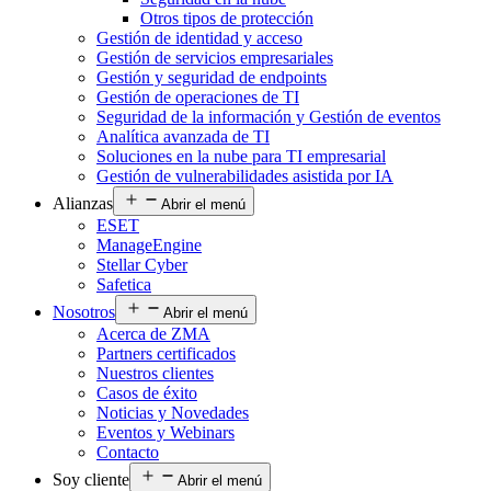
Otros tipos de protección
Gestión de identidad y acceso
Gestión de servicios empresariales
Gestión y seguridad de endpoints
Gestión de operaciones de TI
Seguridad de la información y Gestión de eventos
Analítica avanzada de TI
Soluciones en la nube para TI empresarial
Gestión de vulnerabilidades asistida por IA
Alianzas
Abrir el menú
ESET
ManageEngine
Stellar Cyber
Safetica
Nosotros
Abrir el menú
Acerca de ZMA
Partners certificados
Nuestros clientes
Casos de éxito
Noticias y Novedades
Eventos y Webinars
Contacto
Soy cliente
Abrir el menú