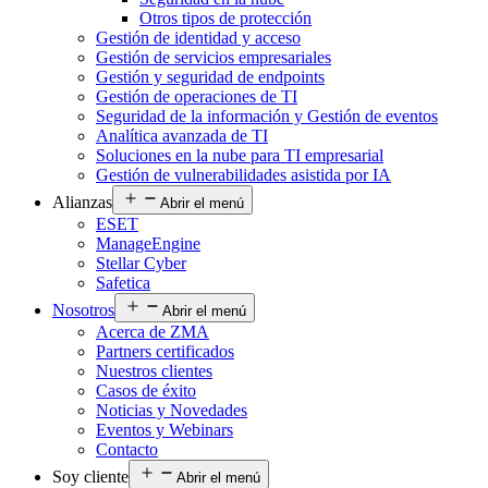
Otros tipos de protección
Gestión de identidad y acceso
Gestión de servicios empresariales
Gestión y seguridad de endpoints
Gestión de operaciones de TI
Seguridad de la información y Gestión de eventos
Analítica avanzada de TI
Soluciones en la nube para TI empresarial
Gestión de vulnerabilidades asistida por IA
Alianzas
Abrir el menú
ESET
ManageEngine
Stellar Cyber
Safetica
Nosotros
Abrir el menú
Acerca de ZMA
Partners certificados
Nuestros clientes
Casos de éxito
Noticias y Novedades
Eventos y Webinars
Contacto
Soy cliente
Abrir el menú