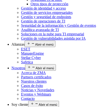
Otros tipos de protección
Gestión de identidad y acceso
Gestión de servicios empresariales
Gestión y seguridad de endpoints
Gestión de operaciones de TI
Seguridad de la información y Gestión de eventos
Analítica avanzada de TI
Soluciones en la nube para TI empresarial
Gestión de vulnerabilidades asistida por IA
Alianzas
Abrir el menú
ESET
ManageEngine
Stellar Cyber
Safetica
Nosotros
Abrir el menú
Acerca de ZMA
Partners certificados
Nuestros clientes
Casos de éxito
Noticias y Novedades
Eventos y Webinars
Contacto
Soy cliente
Abrir el menú