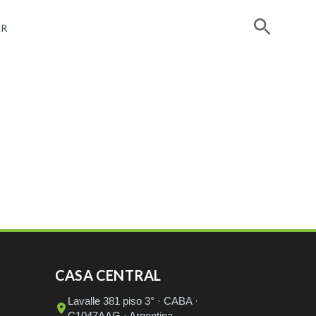
R
CASA CENTRAL
Lavalle 381 piso 3° · CABA ·
C1047AAG · Argentina