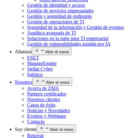
Gestión de identidad y acceso
Gestión de servicios empresariales
Gestión y seguridad de endpoints
Gestión de operaciones de TI
Seguridad de la información y Gestión de eventos
Analítica avanzada de TI
Soluciones en la nube para TI empresarial
Gestión de vulnerabilidades asistida por IA
Alianzas
Abrir el menú
ESET
ManageEngine
Stellar Cyber
Safetica
Nosotros
Abrir el menú
Acerca de ZMA
Partners certificados
Nuestros clientes
Casos de éxito
Noticias y Novedades
Eventos y Webinars
Contacto
Soy cliente
Abrir el menú
Renovar