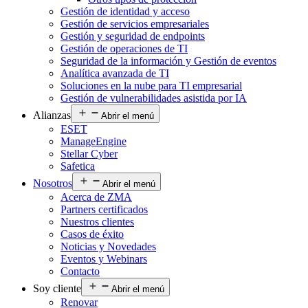
Gestión de identidad y acceso
Gestión de servicios empresariales
Gestión y seguridad de endpoints
Gestión de operaciones de TI
Seguridad de la información y Gestión de eventos
Analítica avanzada de TI
Soluciones en la nube para TI empresarial
Gestión de vulnerabilidades asistida por IA
Alianzas
Abrir el menú
ESET
ManageEngine
Stellar Cyber
Safetica
Nosotros
Abrir el menú
Acerca de ZMA
Partners certificados
Nuestros clientes
Casos de éxito
Noticias y Novedades
Eventos y Webinars
Contacto
Soy cliente
Abrir el menú
Renovar