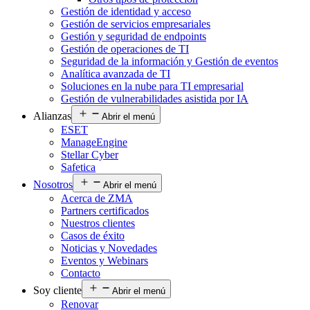
Gestión de identidad y acceso
Gestión de servicios empresariales
Gestión y seguridad de endpoints
Gestión de operaciones de TI
Seguridad de la información y Gestión de eventos
Analítica avanzada de TI
Soluciones en la nube para TI empresarial
Gestión de vulnerabilidades asistida por IA
Alianzas
Abrir el menú
ESET
ManageEngine
Stellar Cyber
Safetica
Nosotros
Abrir el menú
Acerca de ZMA
Partners certificados
Nuestros clientes
Casos de éxito
Noticias y Novedades
Eventos y Webinars
Contacto
Soy cliente
Abrir el menú
Renovar