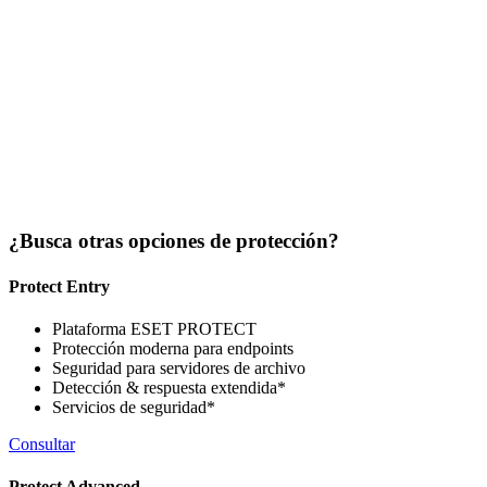
Reportes avanzados
ESET PROTECT ofrece más de 170 tipos de informes definidos, y tambi
Notificaciones personalizables
Permite utilizar notificaciones predefinida o propias. El sistema prese
¿Busca otras opciones de protección?
Fácil instalación
Protect Entry
Los instaladores preconfigurados conectan automáticamente las endpoin
Plataforma ESET PROTECT
Protección moderna para endpoints
Seguridad para servidores de archivo
Detección & respuesta extendida*
Servicios de seguridad*
Consultar
Protect Advanced