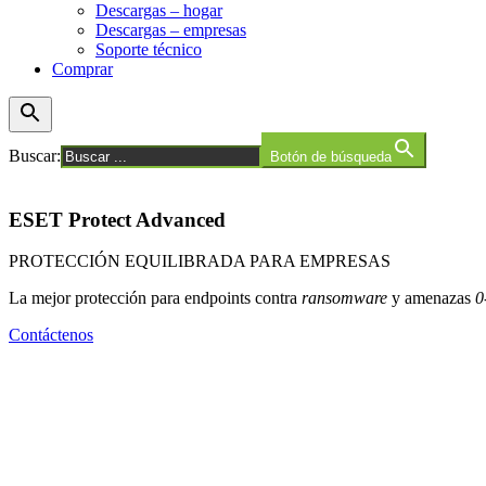
Descargas – hogar
Descargas – empresas
Soporte técnico
Comprar
Buscar:
Botón de búsqueda
ESET Protect Advanced
PROTECCIÓN EQUILIBRADA PARA EMPRESAS
La mejor protección para endpoints contra
ransomware
y amenazas
0
Contáctenos