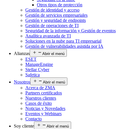
Otros tipos de protección
Gestión de identidad y acceso
Gestión de servicios empresariales
Gestión y seguridad de endpoints
Gestión de operaciones de TI
Seguridad de la información y Gestión de eventos
Analítica avanzada de TI
Soluciones en la nube para TI empresarial
Gestión de vulnerabilidades asistida por IA
Alianzas
Abrir el menú
ESET
ManageEngine
Stellar Cyber
Safetica
Nosotros
Abrir el menú
Acerca de ZMA
Partners certificados
Nuestros clientes
Casos de éxito
Noticias y Novedades
Eventos y Webinars
Contacto
Soy cliente
Abrir el menú