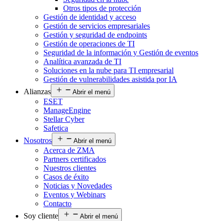
Otros tipos de protección
Gestión de identidad y acceso
Gestión de servicios empresariales
Gestión y seguridad de endpoints
Gestión de operaciones de TI
Seguridad de la información y Gestión de eventos
Analítica avanzada de TI
Soluciones en la nube para TI empresarial
Gestión de vulnerabilidades asistida por IA
Alianzas
Abrir el menú
ESET
ManageEngine
Stellar Cyber
Safetica
Nosotros
Abrir el menú
Acerca de ZMA
Partners certificados
Nuestros clientes
Casos de éxito
Noticias y Novedades
Eventos y Webinars
Contacto
Soy cliente
Abrir el menú