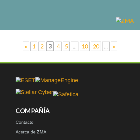
«
1
2
3
4
5
...
10
20
...
»
COMPAÑÍA
Contacto
Acerca de ZMA