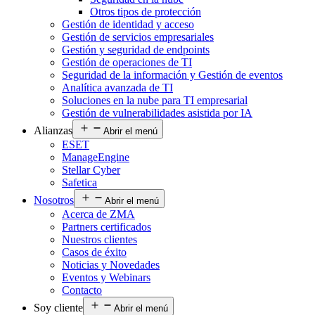
Otros tipos de protección
Gestión de identidad y acceso
Gestión de servicios empresariales
Gestión y seguridad de endpoints
Gestión de operaciones de TI
Seguridad de la información y Gestión de eventos
Analítica avanzada de TI
Soluciones en la nube para TI empresarial
Gestión de vulnerabilidades asistida por IA
Alianzas
Abrir el menú
ESET
ManageEngine
Stellar Cyber
Safetica
Nosotros
Abrir el menú
Acerca de ZMA
Partners certificados
Nuestros clientes
Casos de éxito
Noticias y Novedades
Eventos y Webinars
Contacto
Soy cliente
Abrir el menú