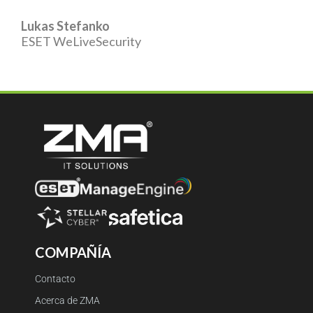
Lukas Stefanko
ESET WeLiveSecurity
COMPAÑÍA
Contacto
Acerca de ZMA