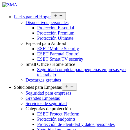
Abrir
Packs para el Hogar
el
Dispositivos personales
menú
Protección Essential
Protección Premium
Protección Ultimate
Especial para Android
ESET Mobile Security
ESET Parental Control
ESET Smart TV security
Small Office / Home office
Seguridad completa para pequeñas empresas y/o
teletrabajo
Descargas gratuitas
Abrir
Soluciones para Empresas
el
Seguridad para empresas
menú
Grandes Empresas
Servicios de seguridad
Categorías de protección
ESET Protect Platform
Protección endpoints
Protección de identidad y datos personales
Seguridad en la nube