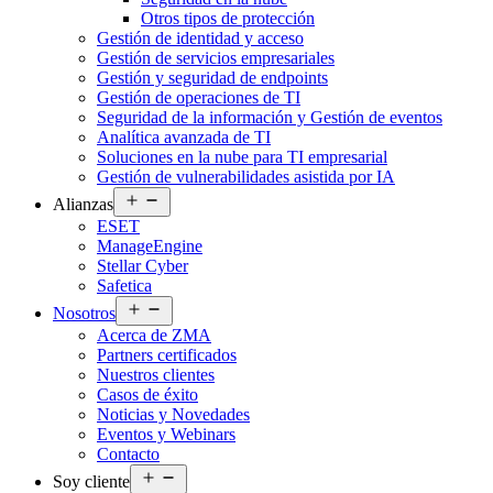
Otros tipos de protección
Gestión de identidad y acceso
Gestión de servicios empresariales
Gestión y seguridad de endpoints
Gestión de operaciones de TI
Seguridad de la información y Gestión de eventos
Analítica avanzada de TI
Soluciones en la nube para TI empresarial
Gestión de vulnerabilidades asistida por IA
Abrir
Alianzas
el
ESET
menú
ManageEngine
Stellar Cyber
Safetica
Abrir
Nosotros
el
Acerca de ZMA
menú
Partners certificados
Nuestros clientes
Casos de éxito
Noticias y Novedades
Eventos y Webinars
Contacto
Abrir
Soy cliente
el