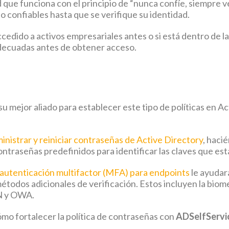
que funciona con el principio de “nunca confíe, siempre ve
o confiables hasta que se verifique su identidad.
accedido a activos empresariales antes o si está dentro de 
adecuadas antes de obtener acceso.
 mejor aliado para establecer este tipo de políticas en Act
inistrar y reiniciar contraseñas de Active Directory
, haci
traseñas predefinidos para identificar las claves que está
 autenticación multifactor (MFA) para endpoints
le ayudará
todos adicionales de verificación. Estos incluyen la biomet
PN y OWA.
ómo fortalecer la política de contraseñas con
ADSelfServi