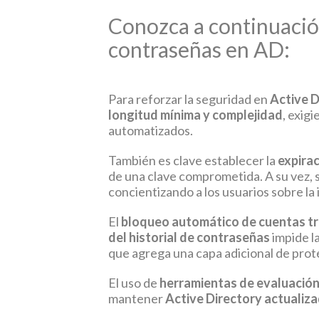
Conozca a continuación
contraseñas en AD:
Para reforzar la seguridad en
Active D
longitud mínima y complejidad
, exig
automatizados.
También es clave establecer la
expira
de una clave comprometida. A su vez,
concientizando a los usuarios sobre l
El
bloqueo automático de cuentas tra
del historial de contraseñas
impide la
que agrega una capa adicional de prot
El uso de
herramientas de evaluació
mantener
Active Directory actualiz