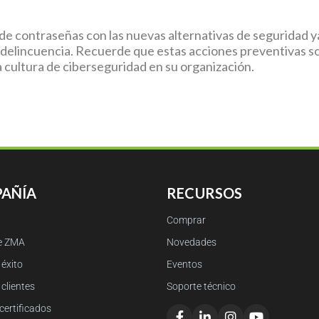
as de contraseñas con las nuevas alternativas de seguridad
rdelincuencia. Recuerde que estas acciones preventivas s
 cultura de ciberseguridad en su organización.
AÑÍA
RECURSOS
Comprar
e ZMA
Novedades
éxito
Eventos
clientes
Soporte técnico
certificados