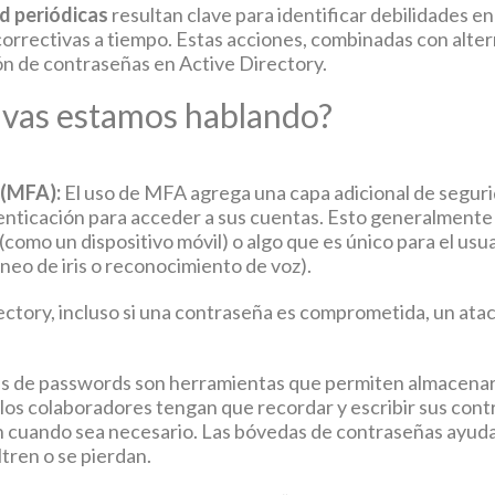
d periódicas
resultan clave para identificar debilidades en 
orrectivas a tiempo. Estas acciones, combinadas con alter
ón de contraseñas en Active Directory.
tivas estamos hablando?
 (MFA):
El uso de MFA agrega una capa adicional de segurid
nticación para acceder a sus cuentas. Esto generalmente 
como un dispositivo móvil) o algo que es único para el usua
aneo de iris o reconocimiento de voz).
ectory, incluso si una contraseña es comprometida, un atac
 de passwords son herramientas que permiten almacenar 
e los colaboradores tengan que recordar y escribir sus con
n cuando sea necesario. Las bóvedas de contraseñas ayudan 
ltren o se pierdan.