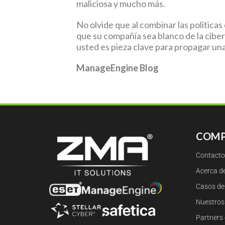
maliciosa y mucho más.
No olvide que al combinar las polític
que su compañía sea blanco de la cibe
usted es pieza clave para propagar una
ManageEngine Blog
COMP
Contacto
Acerca d
Casos de 
Nuestros 
Partners 