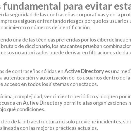
 fundamental para evitar est
n la seguridad de las contraseñas corporativas y en la pro
mpresas siguen enfrentando riesgos porque los usuarios ut
 nacimiento o números de identificación.
endo una de las técnicas preferidas por los ciberdelincuen
a bruta o de diccionario, los atacantes prueban combinaci
accesos no autorizados puede derivar en filtraciones de da
cas de contraseñas sólidas en
Active Directory
es una medi
a autenticación y autorización de los usuarios dentro de la 
 de acceso en todos los sistemas conectados.
nima, complejidad, vencimiento periódico y bloqueo por int
decuada en
Active Directory
permite a las organizaciones m
ajo qué condiciones.
cleo de la infraestructura no solo previene incidentes, si
alineada con las mejores prácticas actuales.