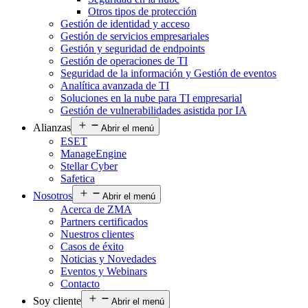
Otros tipos de protección
Gestión de identidad y acceso
Gestión de servicios empresariales
Gestión y seguridad de endpoints
Gestión de operaciones de TI
Seguridad de la información y Gestión de eventos
Analítica avanzada de TI
Soluciones en la nube para TI empresarial
Gestión de vulnerabilidades asistida por IA
Alianzas
Abrir el menú
ESET
ManageEngine
Stellar Cyber
Safetica
Nosotros
Abrir el menú
Acerca de ZMA
Partners certificados
Nuestros clientes
Casos de éxito
Noticias y Novedades
Eventos y Webinars
Contacto
Soy cliente
Abrir el menú