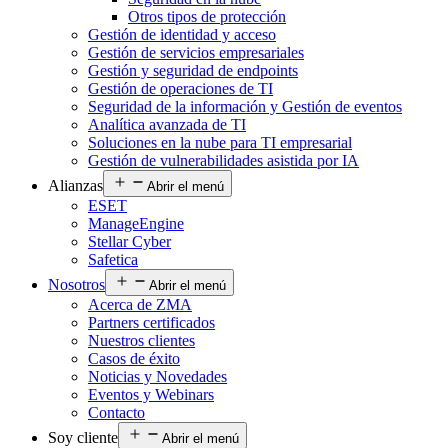
Otros tipos de protección
Gestión de identidad y acceso
Gestión de servicios empresariales
Gestión y seguridad de endpoints
Gestión de operaciones de TI
Seguridad de la información y Gestión de eventos
Analítica avanzada de TI
Soluciones en la nube para TI empresarial
Gestión de vulnerabilidades asistida por IA
Alianzas
Abrir el menú
ESET
ManageEngine
Stellar Cyber
Safetica
Nosotros
Abrir el menú
Acerca de ZMA
Partners certificados
Nuestros clientes
Casos de éxito
Noticias y Novedades
Eventos y Webinars
Contacto
Soy cliente
Abrir el menú