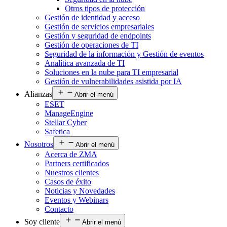
Otros tipos de protección
Gestión de identidad y acceso
Gestión de servicios empresariales
Gestión y seguridad de endpoints
Gestión de operaciones de TI
Seguridad de la información y Gestión de eventos
Analítica avanzada de TI
Soluciones en la nube para TI empresarial
Gestión de vulnerabilidades asistida por IA
Alianzas
Abrir el menú
ESET
ManageEngine
Stellar Cyber
Safetica
Nosotros
Abrir el menú
Acerca de ZMA
Partners certificados
Nuestros clientes
Casos de éxito
Noticias y Novedades
Eventos y Webinars
Contacto
Soy cliente
Abrir el menú