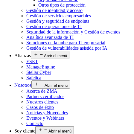
Otros tipos de protección
Gestión de identidad y acceso
Gestión de servicios empresariales
Gestión y seguridad de endpoints
Gestión de operaciones de TI
Seguridad de la información y Gestión de eventos
Analítica avanzada de TI
Soluciones en la nube para TI empresarial
Gestión de vulnerabilidades asistida por IA
Alianzas
Abrir el menú
ESET
ManageEngine
Stellar Cyber
Safetica
Nosotros
Abrir el menú
Acerca de ZMA
Partners certificados
Nuestros clientes
Casos de éxito
Noticias y Novedades
Eventos y Webinars
Contacto
Soy cliente
Abrir el menú