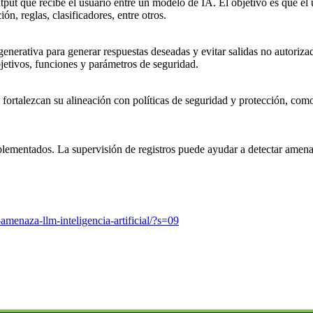
utput que recibe el usuario entre un modelo de IA. El objetivo es que e
ón, reglas, clasificadores, entre otros.
generativa para generar respuestas deseadas y evitar salidas no autoriz
bjetivos, funciones y parámetros de seguridad.
fortalezcan su alineación con políticas de seguridad y protección, como e
plementados. La supervisión de registros puede ayudar a detectar amena
amenaza-llm-inteligencia-artificial/?s=09