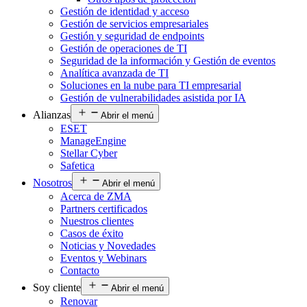
Gestión de identidad y acceso
Gestión de servicios empresariales
Gestión y seguridad de endpoints
Gestión de operaciones de TI
Seguridad de la información y Gestión de eventos
Analítica avanzada de TI
Soluciones en la nube para TI empresarial
Gestión de vulnerabilidades asistida por IA
Alianzas
Abrir el menú
ESET
ManageEngine
Stellar Cyber
Safetica
Nosotros
Abrir el menú
Acerca de ZMA
Partners certificados
Nuestros clientes
Casos de éxito
Noticias y Novedades
Eventos y Webinars
Contacto
Soy cliente
Abrir el menú
Renovar