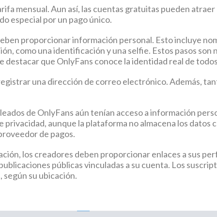
arifa mensual. Aun así, las cuentas gratuitas pueden atrae
o especial por un pago único.
deben proporcionar información personal. Esto incluye nom
n, como una identificación y una selfie. Estos pasos son n
te destacar que OnlyFans conoce la identidad real de todos
 registrar una dirección de correo electrónico. Además, ta
leados de OnlyFans aún tenían acceso a información perso
de privacidad, aunque la plataforma no almacena los datos c
 proveedor de pagos.
ción, los creadores deben proporcionar enlaces a sus perf
 publicaciones públicas vinculadas a su cuenta. Los suscrip
, según su ubicación.