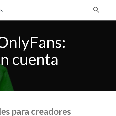
R
 OnlyFans:
en cuenta
les para creadores