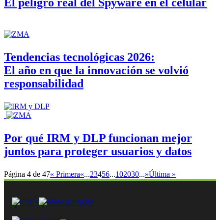
El peligro real del Spyware en el celular
Tendencias tecnológicas 2026:
El año en que la innovación se volvió
responsabilidad
Por qué IRM y DLP funcionan mejor
juntos para proteger usuarios y datos
Página 4 de 47
« Primera
«
...
2
3
4
5
6
...
10
20
30
...
»
Última »