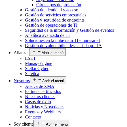
Otros tipos de protección
Gestión de identidad y acceso
Gestión de servicios empresariales
Gestión y seguridad de endpoints
Gestión de operaciones de TI
Seguridad de la información y Gestión de eventos
Analítica avanzada de TI
Soluciones en la nube para TI empresarial
Gestión de vulnerabilidades asistida por IA
Alianzas
Abrir el menú
ESET
ManageEngine
Stellar Cyber
Safetica
Nosotros
Abrir el menú
Acerca de ZMA
Partners certificados
Nuestros clientes
Casos de éxito
Noticias y Novedades
Eventos y Webinars
Contacto
Soy cliente
Abrir el menú