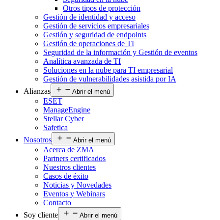
Otros tipos de protección
Gestión de identidad y acceso
Gestión de servicios empresariales
Gestión y seguridad de endpoints
Gestión de operaciones de TI
Seguridad de la información y Gestión de eventos
Analítica avanzada de TI
Soluciones en la nube para TI empresarial
Gestión de vulnerabilidades asistida por IA
Alianzas
Abrir el menú
ESET
ManageEngine
Stellar Cyber
Safetica
Nosotros
Abrir el menú
Acerca de ZMA
Partners certificados
Nuestros clientes
Casos de éxito
Noticias y Novedades
Eventos y Webinars
Contacto
Soy cliente
Abrir el menú