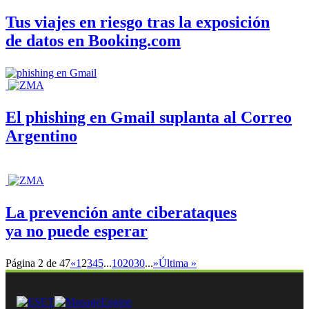
Tus viajes en riesgo tras la exposición
de datos en Booking.com
El phishing en Gmail suplanta al Correo
Argentino
La prevención ante ciberataques
ya no puede esperar
Página 2 de 47
«
1
2
3
4
5
...
10
20
30
...
»
Última »