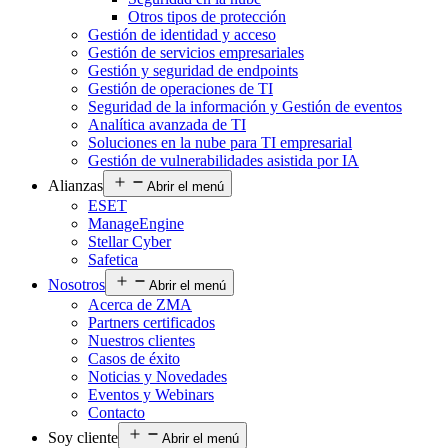
Otros tipos de protección
Gestión de identidad y acceso
Gestión de servicios empresariales
Gestión y seguridad de endpoints
Gestión de operaciones de TI
Seguridad de la información y Gestión de eventos
Analítica avanzada de TI
Soluciones en la nube para TI empresarial
Gestión de vulnerabilidades asistida por IA
Alianzas
Abrir el menú
ESET
ManageEngine
Stellar Cyber
Safetica
Nosotros
Abrir el menú
Acerca de ZMA
Partners certificados
Nuestros clientes
Casos de éxito
Noticias y Novedades
Eventos y Webinars
Contacto
Soy cliente
Abrir el menú