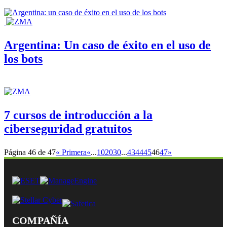
Argentina: Un caso de éxito en el uso de
los bots
7 cursos de introducción a la
ciberseguridad gratuitos
Página 46 de 47
« Primera
«
...
10
20
30
...
43
44
45
46
47
»
COMPAÑÍA