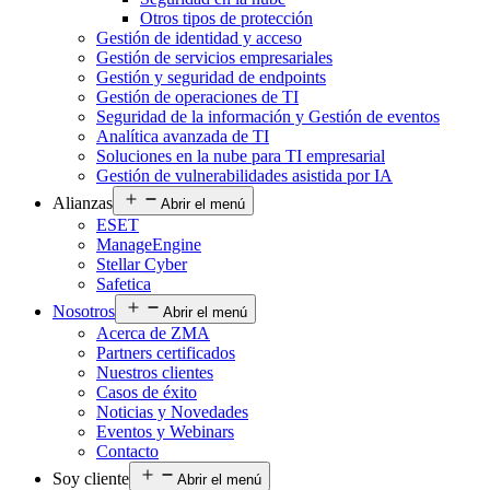
Otros tipos de protección
Gestión de identidad y acceso
Gestión de servicios empresariales
Gestión y seguridad de endpoints
Gestión de operaciones de TI
Seguridad de la información y Gestión de eventos
Analítica avanzada de TI
Soluciones en la nube para TI empresarial
Gestión de vulnerabilidades asistida por IA
Alianzas
Abrir el menú
ESET
ManageEngine
Stellar Cyber
Safetica
Nosotros
Abrir el menú
Acerca de ZMA
Partners certificados
Nuestros clientes
Casos de éxito
Noticias y Novedades
Eventos y Webinars
Contacto
Soy cliente
Abrir el menú